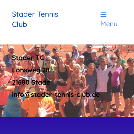
Stader Tennis
Club
Menü
Stader TC
Lönsweg 28
21680 Stade
info@stader-tennis-club.de